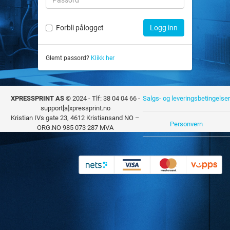
Forbli pålogget
Logg inn
Glemt passord?
Klikk her
XPRESSPRINT AS
© 2024 - Tlf: 38 04 04 66 -
Salgs- og leveringsbetingelser
support[a]xpressprint.no
Kristian IVs gate 23, 4612 Kristiansand NO –
Personvern
ORG.NO 985 073 287 MVA