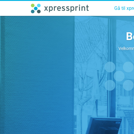
Gå til xp
B
Velkomme