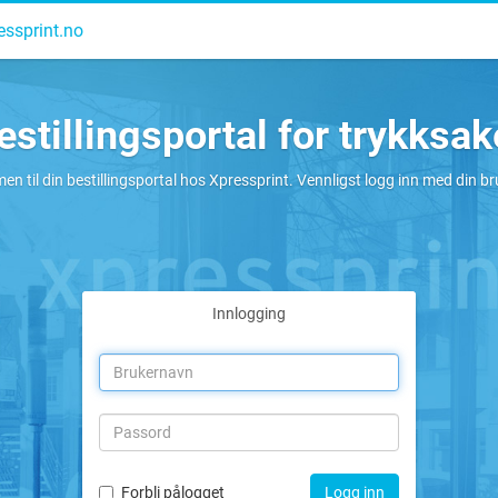
ressprint.no
estillingsportal for trykksak
n til din bestillingsportal hos Xpressprint. Vennligst logg inn med din br
Innlogging
Forbli pålogget
Logg inn